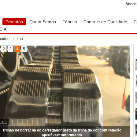
Venda
Produtos
Quem Somos
Fábrica
Controle de Qualidade
F
CIA
ador da trilha
2
3
4
5
Trilhas de borracha do carregador preto da trilha da cor com relação
ajustável/comprimento