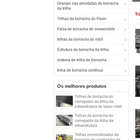
Grampo nas almofadas de borracha
da trilha
Tr
Trilhas da borracha do Paver
Faixa de borracha de snowmobile
trilhas da borracha do robô
Estrutura de borracha da trilha
sistema de trilha de borracha
trilha de borracha contínua
Os melhores produtos
Trilhas de borracha do
carregador da trilha da
infraestrutura de baixo nível
de ruído com relação ajustável
Trilhas da borracha do
320X86X49
carregador da trilha da
infraestrutura
Trilhas personalizadas da
borracha do carregador da