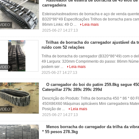
Rastreador de esteira de borracha de 49 elos 
carregadeira
Esteiras/rastreadores de borracha e aço de venda quente
B320*86*49 Especificações Trilhos de borracha para ca
86mm Links: 49 O ...
Leia mais
2025-06-27 14:27:13
Trilhas de borracha do carregador ajustável da tr
ruído com 52 relações
Trilha de borracha do carregador (B320*86*49) com o del
49 Largura: 320mm Comprimento do passo: 86mm Número 
podem ser ...
Leia mais
2025-06-27 14:27:13
O carregador do boi do patim 259.8kg segue 450 
Caterpillar 279c 289c 299c 299d
Descrição do Produto: Trilha de borracha 450 * 86 * 
450X86X60 Máquinas aplicáveis Mini carregadeira Materi
Posição de ...
Leia mais
2025-06-27 14:27:13
Menos borracha do carregador da trilha da vibr
* 55 pesos 278.3kg