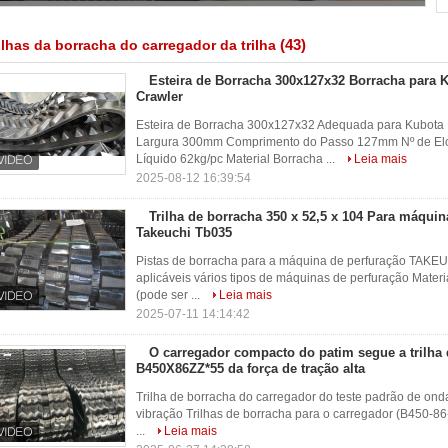
(43)
ilhas da borracha do carregador da trilha
Esteira de Borracha 300x127x32 Borracha para
Crawler
Esteira de Borracha 300x127x32 Adequada para Kubot
Largura 300mm Comprimento do Passo 127mm Nº de E
Líquido 62kg/pc Material Borracha ...
Leia mais
2025-08-12 16:39:54
Trilha de borracha 350 x 52,5 x 104 Para máquin
Takeuchi Tb035
Pistas de borracha para a máquina de perfuração TAKE
aplicáveis vários tipos de máquinas de perfuração Mater
(pode ser ...
Leia mais
2025-07-11 14:14:42
O carregador compacto do patim segue a trilha
B450X86ZZ*55 da força de tração alta
Trilha de borracha do carregador do teste padrão de on
vibração Trilhas de borracha para o carregador (B450-86
...
Leia mais