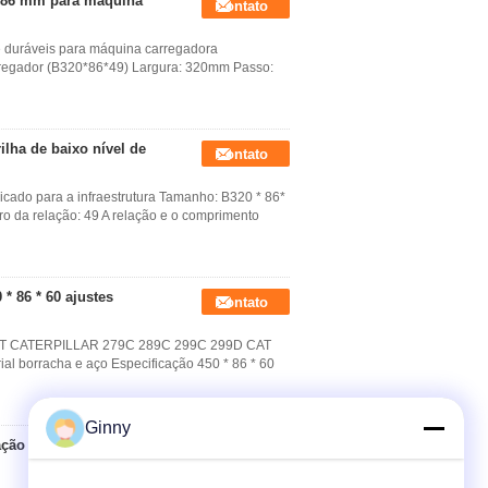
de 86 mm para máquina
Contato
 duráveis ​​para máquina carregadora
rregador (B320*86*49) Largura: 320mm Passo:
ilha de baixo nível de
Contato
icado para a infraestrutura Tamanho: B320 * 86*
da relação: 49 A relação e o comprimento
* 86 * 60 ajustes
Contato
60 FIT CATERPILLAR 279C 289C 299C 299D CAT
al borracha e aço Especificação 450 * 86 * 60
Ginny
ação segue T450 * 100k
Contato