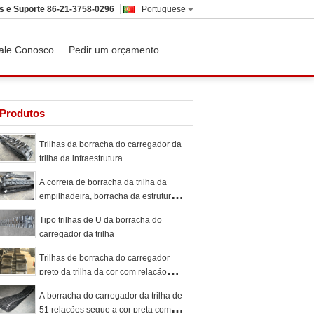
s e Suporte
86-21-3758-0296
Portuguese
ale Conosco
Pedir um orçamento
Produtos
Trilhas da borracha do carregador da
trilha da infraestrutura
A correia de borracha da trilha da
empilhadeira, borracha da estrutura
segue o perímetro 3864mm
Tipo trilhas de U da borracha do
carregador da trilha
Trilhas de borracha do carregador
preto da trilha da cor com relação
ajustável/comprimento
A borracha do carregador da trilha de
51 relações segue a cor preta com