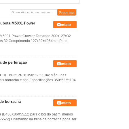
comprimento personalizado
 Kubota M5091 Power
Contato
a M5091 Power Crawler Tamanho 300x127x32
los 32 Comprimento 127x32=4064mm Peso
a de perfuração
Contato
UCHI TB035 Zt-18 350*52.5*104: Máquinas
iais borracha e aço Especificações 350*52.5*104
 de borracha
Contato
da (B450X86X55ZZ) para o boi do patim, menos
-55ZZ) O tamanho da trilha de borracha pode ser