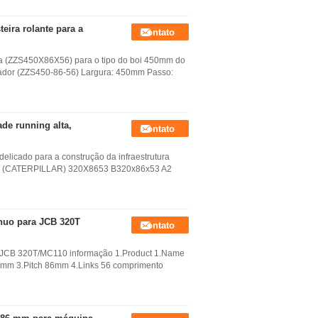
eira rolante para a
Contato
nda (ZZS450X86X56) para o tipo do boi 450mm do
egador (ZZS450-86-56) Largura: 450mm Passo:
ade running alta,
Contato
elicado para a construção da infraestrutura
9B3 (CATERPILLAR) 320X8653 B320x86x53 A2
ínuo para JCB 320T
Contato
ra JCB 320T/MC110 informação 1.Product 1.Name
50mm 3.Pitch 86mm 4.Links 56 comprimento