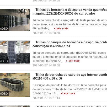
2025-06-27 14:28:58
Trilhas de borracha e de aço da venda quente/est
máquina ZZS/ZB450X86X56 do carregador
Trilha de borracha do carregador do teste padrão de o
patim, menos vibração Trilhas de borracha para o carr
86mm Relaç...
Leia mais
2025-06-27 14:28:58
Trilhas do tanque de borracha e de aço, velocid
construção B320*86ZZ*54
Trilha de borracha do carregador (B320*86ZZ*53) com o d
modelo tamanho original substitua o tamanho rolo 25
Tamanho: B320*86ZZ...
Leia mais
2025-06-27 14:28:58
Trilha de borracha do cabo de aço interno cont
MC110 450 x 86 x 56
Descrição do produto trilha 450x86x56 de borracha pa
da mercadoria Trilha de borracha 450*86*56 2.Width 4
5.Total 4816mm 6...
Leia mais
2025-06-27 14:27:13